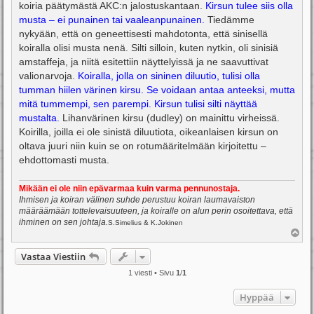
koiria päätymästä AKC:n jalostuskantaan.
Kirsun tulee siis olla
musta – ei punainen tai vaaleanpunainen.
Tiedämme
nykyään, että on geneettisesti mahdotonta, että sinisellä
koiralla olisi musta nenä. Silti silloin, kuten nytkin, oli sinisiä
amstaffeja, ja niitä esitettiin näyttelyissä ja ne saavuttivat
valionarvoja.
Koiralla, jolla on sininen diluutio, tulisi olla
tumman hiilen värinen kirsu. Se voidaan antaa anteeksi, mutta
mitä tummempi, sen parempi. Kirsun tulisi silti näyttää
mustalta.
Lihanvärinen kirsu (dudley) on mainittu virheissä.
Koirilla, joilla ei ole sinistä diluutiota, oikeanlaisen kirsun on
oltava juuri niin kuin se on rotumääritelmään kirjoitettu –
ehdottomasti musta.
Mikään ei ole niin epävarmaa kuin varma pennunostaja.
Ihmisen ja koiran välinen suhde perustuu koiran laumavaiston
määräämään tottelevaisuuteen, ja koiralle on alun perin osoitettava, että
ihminen on sen johtaja.
S.Simelius & K.Jokinen
Y
l
ö
Vastaa Viestiin
s
1 viesti • Sivu
1
/
1
Hyppää