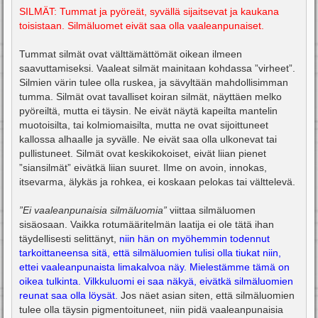
SILMÄT: Tummat ja pyöreät, syvällä sijaitsevat ja kaukana
toisistaan. Silmäluomet eivät saa olla vaaleanpunaiset.
Tummat silmät ovat välttämättömät oikean ilmeen
saavuttamiseksi. Vaaleat silmät mainitaan kohdassa ”virheet”.
Silmien värin tulee olla ruskea, ja sävyltään mahdollisimman
tumma. Silmät ovat tavalliset koiran silmät, näyttäen melko
pyöreiltä, mutta ei täysin. Ne eivät näytä kapeilta mantelin
muotoisilta, tai kolmiomaisilta, mutta ne ovat sijoittuneet
kallossa alhaalle ja syvälle. Ne eivät saa olla ulkonevat tai
pullistuneet. Silmät ovat keskikokoiset, eivät liian pienet
”siansilmät” eivätkä liian suuret. Ilme on avoin, innokas,
itsevarma, älykäs ja rohkea, ei koskaan pelokas tai välttelevä.
”Ei vaaleanpunaisia silmäluomia”
viittaa silmäluomen
sisäosaan. Vaikka rotumääritelmän laatija ei ole tätä ihan
täydellisesti selittänyt,
niin hän on myöhemmin todennut
tarkoittaneensa sitä, että silmäluomien tulisi olla tiukat niin,
ettei vaaleanpunaista limakalvoa näy. Mielestämme tämä on
oikea tulkinta. Vilkkuluomi ei saa näkyä, eivätkä silmäluomien
reunat saa olla löysät.
Jos näet asian siten, että silmäluomien
tulee olla täysin pigmentoituneet, niin pidä vaaleanpunaisia