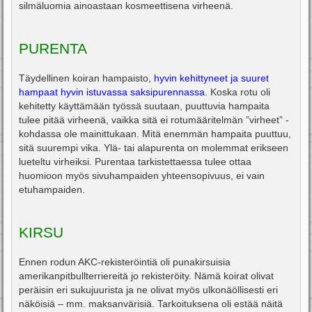
silmäluomia ainoastaan kosmeettisena virheenä.
PURENTA
Täydellinen koiran hampaisto,
hyvin kehittyneet ja suuret
hampaat hyvin istuvassa saksipurennassa
. Koska rotu oli
kehitetty käyttämään työssä suutaan, puuttuvia hampaita
tulee pitää virheenä, vaikka sitä ei rotumääritelmän ”virheet” -
kohdassa ole mainittukaan. Mitä enemmän hampaita puuttuu,
sitä suurempi vika. Ylä- tai alapurenta on molemmat erikseen
lueteltu virheiksi. Purentaa tarkistettaessa tulee ottaa
huomioon myös sivuhampaiden yhteensopivuus, ei vain
etuhampaiden.
KIRSU
Ennen rodun AKC-rekisteröintiä oli punakirsuisia
amerikanpitbullterriereitä jo rekisteröity. Nämä koirat olivat
peräisin eri sukujuurista ja ne olivat myös ulkonäöllisesti eri
näköisiä – mm. maksanvärisiä. Tarkoituksena oli estää näitä