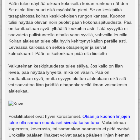
Pään tulee näyttää oikean kokoiselta koiran runkoon nähden.
Se ei ole liian suuri eikä myöskään pieni. Se on keskipitkä –
tasapainossa koiran keskikokoisen rungon kanssa. Kuonon
tulisi näyttää olevan noin puolet pään kokonaispituudesta. Pää
on kauttaaltaan syvä, ylhäältä leukoihin asti. Tätä syvyyttä ei
saavuteta pullistuneella otsalla vaan syvillä, vahvoilla leuoilla.
Koiran alaleuan tulee olla hyvin kehittynyt kallon perälle asti.
Leveässä kallossa on selkeä otsapenger ja selvät
kulmakaaret. Pään ei kuitenkaan pidä olla liioiteltu.
Vaikutelman keskipituudesta tulee säilyä. Jos kallo on liian
leveä, pää näyttää lyhyeltä, mikä on väärin. Pää on
kauttaaltaan syvä, mutta syvyys ulottuu alaleukaan eikä sitä
voi saavuttaa liian jyrkällä otsapenkereellä ilman voimakasta
alaleukaa.
Poskilihakset ovat hyvin korostuneet.
Otsan ja kuonon linjojen
tulee olla saman suuntaiset sivusta katsottuna.
Vaikutelmaa
kuperasta, koverasta, tai sammakon naamasta ei pidä syntyä.
Uroksilla päälaen lihakset voivat saada päälaen linjan hieman