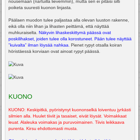
nousemaan (nartuilla lievemmin), mutta sen ei pitäisi silti
poiketa suuresti kuonon linjasta.
Päälaen muodon tulee paljastaa alla olevan luuston rakenne,
eikä olla niin lihan ja lihasten peittämä, että näyttää
muhkuraiselta.
Näkyvin lihaskeskittymä päässä ovat
poskilihakset, joiden tulee olla korostuneet. Pään tulee näyttää
”kuivalta” ilman löysää nahkaa.
Pienet rypyt otsalla koiran
höristäessä korviaan ovat ainoat rypyt päässä.
KUONO
KUONO: Keskipitkä, pyöristynyt kuononselkä loiventuu jyrkästi
silmien alla. Huulet tiiviit ja tasaiset, eivät löysät. Voimakkaat
leuat. Alaleuka voimakas ja puruvoimainen. Tiivis leikkaava
purenta. Kirsu ehdottomasti musta.