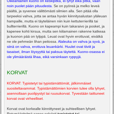
Oikeanlainen kuono on keskipitkä, ei lyhyt eikä pitkä, vaan
noin puolet pään pituudesta.
Se on pyöreä ja melko leveä
päältä, ja syvenee välittömästi silmien alla. Sen pitää olla
tarpeeksi vahva, jotta se antaa hyvän kiinnitysalustan yläleuan
hampaille, mutta ei täyteläinen niin kuin kettuterrierillä tai
bullterrierillä. Kuono on kapeampi kuin takaraivo ja posket, ja
kapenee kohti kirsua, mutta sen kiilamainen rakenne katkeaa
ja kuonon pää on tylppä. Leuat ovat hyvin erottuvat, eivätkä
ne ole pehmeän lihan peitossa.
Alaleuka on vahva ja syvä, ja
siinä on vahva, erottuva leuankärki. Huulet ovat tiiviit ja
tasaiset, ilman löysyyttä tai paksua täytettä. Kuono-osassa ei
ole ylimääräistä lihaa, eikä varsinkaan ryppyjä.
KORVAT
KORVAT: Typistetyt tai typistämättömät, jälkimmäiset
suositeltavammat. Typistämättömien korvien tulee olla lyhyet,
asennoltaan puolipystyt tai ruusukorvat. Tyvestään taittuneet
korvat ovat virheelliset.
Korvat ovat korkealle kiinnittyneet ja suhteellisen lyhyet.
Rotumääritelmä sanoo selvästi
typistetyt tai