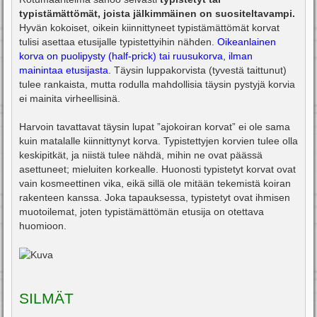
typistämättömät, joista jälkimmäinen on suositeltavampi.
Hyvän kokoiset, oikein kiinnittyneet typistämättömät korvat
tulisi asettaa etusijalle typistettyihin nähden.
Oikeanlainen
korva on puolipysty (half-prick) tai ruusukorva, ilman
mainintaa etusijasta.
Täysin luppakorvista (tyvestä taittunut)
tulee rankaista, mutta rodulla mahdollisia täysin pystyjä korvia
ei mainita virheellisinä.
Harvoin tavattavat täysin lupat ”ajokoiran korvat” ei ole sama
kuin matalalle kiinnittynyt korva. Typistettyjen korvien tulee olla
keskipitkät, ja niistä tulee nähdä, mihin ne ovat päässä
asettuneet; mieluiten korkealle. Huonosti typistetyt korvat ovat
vain kosmeettinen vika, eikä sillä ole mitään tekemistä koiran
rakenteen kanssa. Joka tapauksessa, typistetyt ovat ihmisen
muotoilemat, joten typistämättömän etusija on otettava
huomioon.
SILMÄT