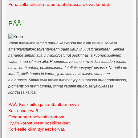
Punaisella tekstillä rotumääritelmässä olevat kohdat.
PÄÄ
Valon tulokulma tämän nartun kasvoissa tuo esiin erittäin selvästi
amerikanstaffordshirenterrierin pään kauniin luustorakenteen. Selkeä
harjanne silmän alla, hyvinkorostunut poskilihas ja kuonon äkillinen
vajoaminen silmien alla. Huomionarvoista on myös kasvoluiden päällä
oleva kireä nahka, poikkeuksena ”uteliaisuusrypyt” otsassa. Nartulla on
kauniit, tiiviit huulet ja kuono, joka vain aavistuksen vaalenee
alaleuassa. Silmät ovat melko tummat, jopa suorassa auringonvalossa,
pigmentti on hyvin tumma, silmät kauniin muotoiset ja oikeassa
kohdassa kalloa.
PÄÄ: Keskipitkä ja kauttaaltaan syvä.
Kallo-osa leveä.
Otsapenger selvästi erottuva.
Hyvin korostuneet poskilihakset.
Korkealle kiinnittyneet korvat.