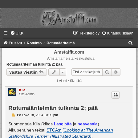
UKK
Rekisteröidy
Kirjaudu sisään
E
Etusivu
Rotuinfo
Rotumääritelmä
t
Amstaffit.com
Amstaffiaiheista keskustelua
s
Rotumääritelmän tulkinta 2; pää
i
Etsi
Tarkennet
Vastaa Viestiin
1 viesti • Sivu
1
/
1
Kiia
Site Admin
Rotumääritelmän tulkinta 2; pää
V
Pe Loka 18, 2024 10:00 pm
i
e
Suomentaja Kiia (kiitos
Läsgibää
ja
neavesala
)
s
Alkuperäinen teksti
STCA:n
"Looking at The American
t
i
Staffordshire Terrier" (Illustrated Standard)
.