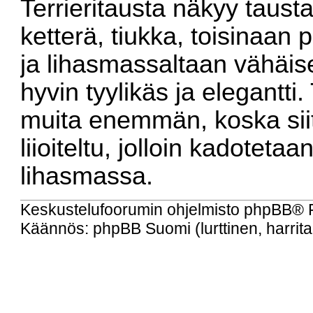
Terrieritausta näkyy taust
ketterä, tiukka, toisinaan 
ja lihasmassaltaan vähäis
hyvin tyylikäs ja elegantti.
muita enemmän, koska siit
liioiteltu, jolloin kadoteta
lihasmassa.
Keskustelufoorumin ohjelmisto
phpBB
® 
Käännös: phpBB Suomi (lurttinen, harritap