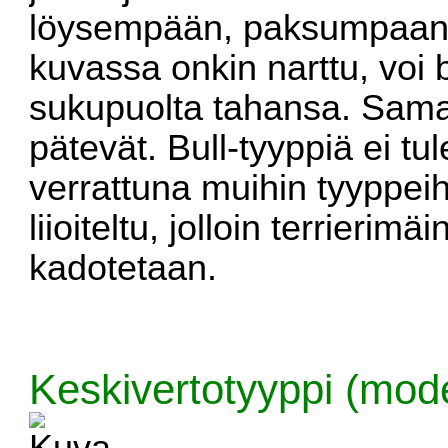
löysempään, paksumpaan 
kuvassa onkin narttu, voi 
sukupuolta tahansa. Sama
pätevät. Bull-tyyppiä ei tu
verrattuna muihin tyyppeih
liioiteltu, jolloin terrierim
kadotetaan.
Keskivertotyyppi (mod